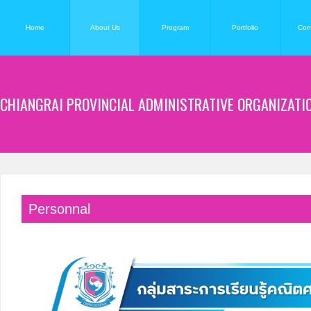
Home
About Us
Program
Portfolio
Con
CHIANGRAI PROVINCIAL ADMINISTRATIVE ORGANIZATI
Personnal